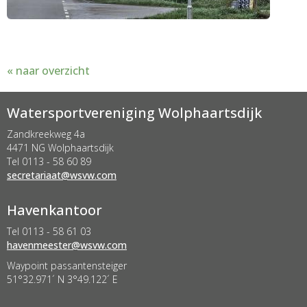
« naar overzicht
Watersportvereniging Wolphaartsdijk
Zandkreekweg 4a
4471 NG Wolphaartsdijk
Tel 0113 - 58 60 89
taairaterces
@wsvw.com
Havenkantoor
Tel 0113 - 58 61 03
retseemnevah
@wsvw.com
Waypoint passantensteiger
51°32.971´ N 3°49.122´ E