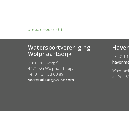
« naar overzicht
Watersportvereniging
Haven
Wolphaartsdijk
Tel 0113 
retseem
Zandkreekweg 4a
4471 NG Wolphaartsdijk
Waypoint
Tel 0113 - 58 60 89
51°32.97
taairaterces
@wsvw.com