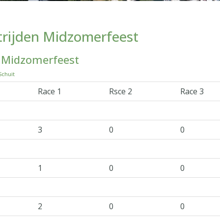
rijden Midzomerfeest
 Midzomerfeest
chuit
Race 1
Rsce 2
Race 3
3
0
0
1
0
0
2
0
0