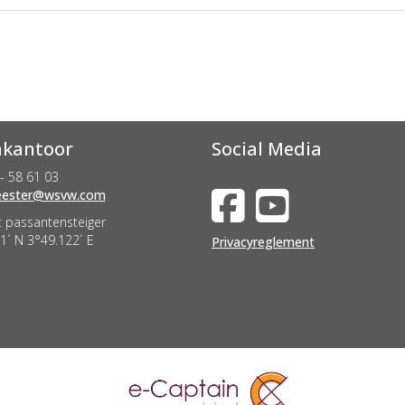
kantoor
Social Media
- 58 61 03
nevah
@wsvw.com
 passantensteiger
1´ N 3°49.122´ E
Privacyreglement