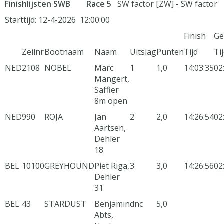
Finishlijsten SWB Race 5
SW factor [ZW] - SW factor
Starttijd: 12-4-2026 12:00:00
Finish
Ge
Zeilnr
Bootnaam
Naam
Uitslag
Punten
Tijd
Ti
NED
2108
NOBEL
Marc
1
1,0
14:03:35
02
Mangert,
Saffier
8m open
NED
990
ROJA
Jan
2
2,0
14:26:54
02
Aartsen,
Dehler
18
BEL
10100
GREYHOUND
Piet Riga,
3
3,0
14:26:56
02
Dehler
31
BEL
43
STARDUST
Benjamin
dnc
5,0
Abts,