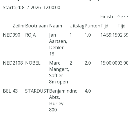
Starttijd: 8-2-2026 12:00:00
Finish
Geze
Zeilnr
Bootnaam
Naam
Uitslag
Punten
Tijd
Tijd
NED
990
ROJA
Jan
1
1,0
14:59:15
02:5
Aartsen,
Dehler
18
NED
2108
NOBEL
Marc
2
2,0
15:00:00
03:0
Mangert,
Saffier
8m open
BEL
43
STARDUST
Benjamin
dnc
4,0
Abts,
Hurley
800