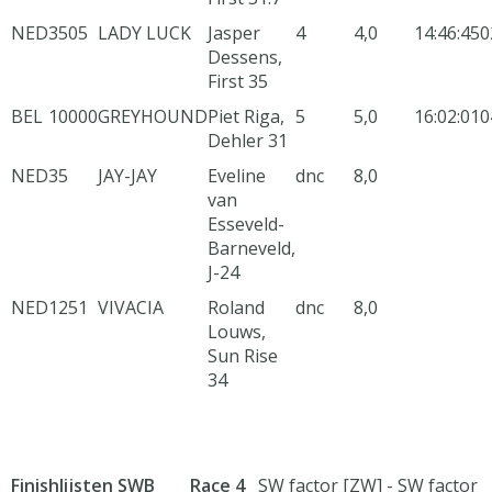
NED
3505
LADY LUCK
Jasper
4
4,0
14:46:45
0
Dessens,
First 35
BEL
10000
GREYHOUND
Piet Riga,
5
5,0
16:02:01
0
Dehler 31
NED
35
JAY-JAY
Eveline
dnc
8,0
van
Esseveld-
Barneveld,
J-24
NED
1251
VIVACIA
Roland
dnc
8,0
Louws,
Sun Rise
34
Finishlijsten SWB Race 4
SW factor [ZW] - SW factor