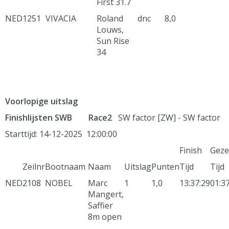
First 31.7
NED
1251
VIVACIA
Roland
dnc
8,0
Louws,
Sun Rise
34
Voorlopige uitslag
Finishlijsten SWB Race2
SW factor [ZW] - SW factor
Starttijd: 14-12-2025 12:00:00
Finish
Geze
Zeilnr
Bootnaam
Naam
Uitslag
Punten
Tijd
Tijd
NED
2108
NOBEL
Marc
1
1,0
13:37:29
01:3
Mangert,
Saffier
8m open