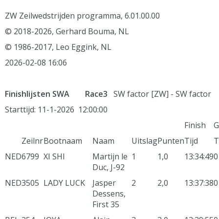
ZW Zeilwedstrijden programma, 6.01.00.00
© 2018-2026, Gerhard Bouma, NL
© 1986-2017, Leo Eggink, NL
2026-02-08 16:06
Finishlijsten SWA Race3
SW factor [ZW] - SW factor
Starttijd: 11-1-2026 12:00:00
Finish
G
Zeilnr
Bootnaam
Naam
Uitslag
Punten
Tijd
T
NED
6799
XI SHI
Martijn le
1
1,0
13:34:49
0
Duc, J-92
NED
3505
LADY LUCK
Jasper
2
2,0
13:37:38
0
Dessens,
First 35