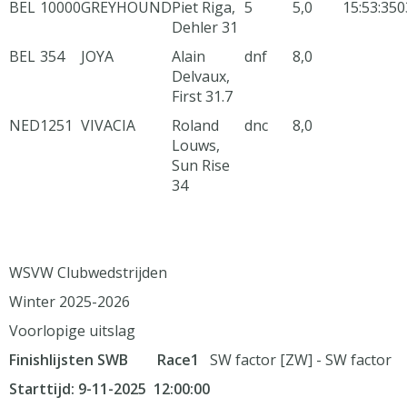
BEL
10000
GREYHOUND
Piet Riga,
5
5,0
15:53:35
0
Dehler 31
BEL
354
JOYA
Alain
dnf
8,0
Delvaux,
First 31.7
NED
1251
VIVACIA
Roland
dnc
8,0
Louws,
Sun Rise
34
WSVW Clubwedstrijden
Winter 2025-2026
Voorlopige uitslag
Finishlijsten SWB Race1
SW factor [ZW] - SW factor
Starttijd: 9-11-2025 12:00:00