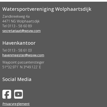
Watersportvereniging Wolphaartsdijk
Zandkreekweg 4a
4471 NG Wolphaartsdijk
Tel 0113 - 58 60 89
taairaterces
@wsvw.com
Havenkantoor
Tel 0113 - 58 61 03
retseemnevah
@wsvw.com
Waypoint passantensteiger
51°32.971´ N 3°49.122´ E
Social Media
Privacyreglement