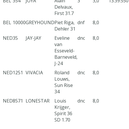
BEL
354
JOYA
Alain
3
3,0
13:39:55
0
Delvaux,
First 31.7
BEL
10000
GREYHOUND
Piet Riga,
dnf
8,0
Dehler 31
NED
35
JAY-JAY
Eveline
dnc
8,0
van
Esseveld-
Barneveld,
J-24
NED
1251
VIVACIA
Roland
dnc
8,0
Louws,
Sun Rise
34
NED
8571
LONESTAR
Louis
dnc
8,0
Krijger,
Spirit 36
SD 1.70