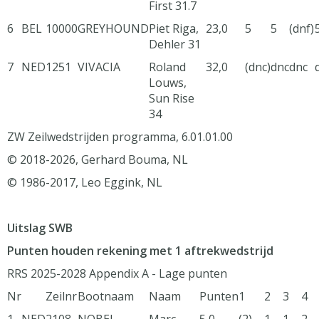
First 31.7
6
BEL
10000
GREYHOUND
Piet Riga,
23,0
5
5
(dnf)
Dehler 31
7
NED
1251
VIVACIA
Roland
32,0
(dnc)
dnc
dnc
Louws,
Sun Rise
34
ZW Zeilwedstrijden programma, 6.01.01.00
© 2018-2026, Gerhard Bouma, NL
© 1986-2017, Leo Eggink, NL
Uitslag SWB
Punten houden rekening met 1 aftrekwedstrijd
RRS 2025-2028 Appendix A - Lage punten
Nr
Zeilnr
Bootnaam
Naam
Punten
1
2
3
4