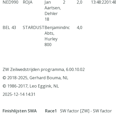
NED
990
ROJA
Jan
2
2,0
13:48:22
01:4
Aartsen,
Dehler
18
BEL
43
STARDUST
Benjamin
dnc
4,0
Abts,
Hurley
800
ZW Zeilwedstrijden programma, 6.00.10.02
© 2018-2025, Gerhard Bouma, NL
© 1986-2017, Leo Eggink, NL
2025-12-14 14:31
Finishlijsten SWA Race1
SW factor [ZW] - SW factor