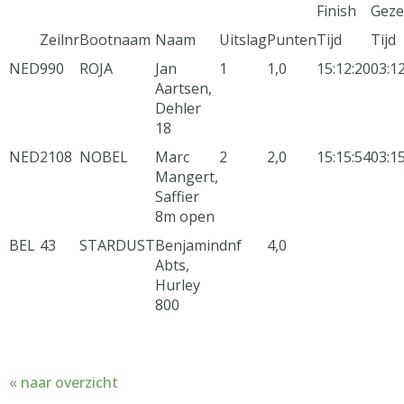
Finish
Geze
Zeilnr
Bootnaam
Naam
Uitslag
Punten
Tijd
Tijd
NED
990
ROJA
Jan
1
1,0
15:12:20
03:1
Aartsen,
Dehler
18
NED
2108
NOBEL
Marc
2
2,0
15:15:54
03:1
Mangert,
Saffier
8m open
BEL
43
STARDUST
Benjamin
dnf
4,0
Abts,
Hurley
800
« naar overzicht