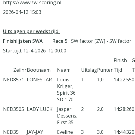
https://www.zw-scoring.nl
2026-04-12 15:03
Uitslagen per wedstrijd:
Finishlijsten SWA Race 5
SW factor [ZW] - SW factor
Starttijd: 12-4-2026 12:00:00
Finish
G
Zeilnr
Bootnaam
Naam
Uitslag
Punten
Tijd
T
NED
8571
LONESTAR
Louis
1
1,0
14:22:55
0
Krijger,
Spirit 36
SD 1.70
NED
3505
LADY LUCK
Jasper
2
2,0
14:28:26
0
Dessens,
First 35
NED
35
JAY-JAY
Eveline
3
3,0
14:44:32
0