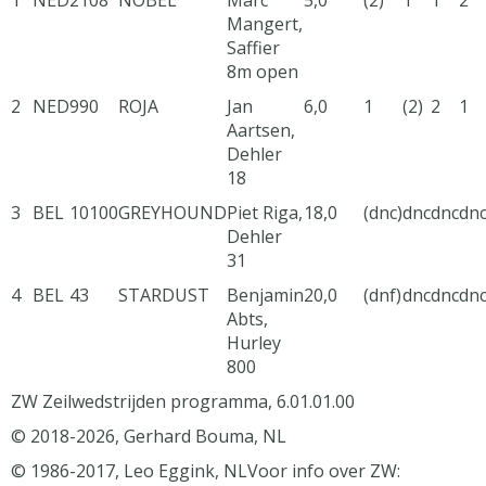
1
NED
2108
NOBEL
Marc
5,0
(2)
1
1
2
Mangert,
Saffier
8m open
2
NED
990
ROJA
Jan
6,0
1
(2)
2
1
Aartsen,
Dehler
18
3
BEL
10100
GREYHOUND
Piet Riga,
18,0
(dnc)
dnc
dnc
dn
Dehler
31
4
BEL
43
STARDUST
Benjamin
20,0
(dnf)
dnc
dnc
dn
Abts,
Hurley
800
ZW Zeilwedstrijden programma, 6.01.01.00
© 2018-2026, Gerhard Bouma, NL
© 1986-2017, Leo Eggink, NL
Voor info over ZW: