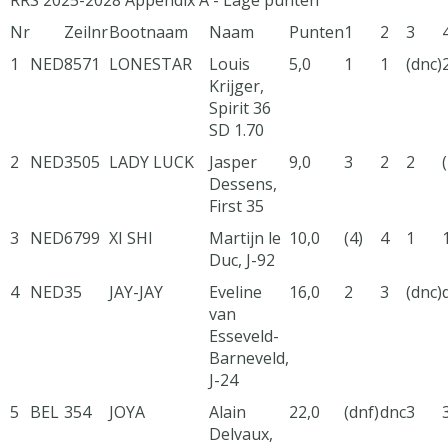
RRS 2025-2028 Appendix A - Lage punten
Nr
Zeilnr
Bootnaam
Naam
Punten
1
2
3
1
NED
8571
LONESTAR
Louis
5,0
1
1
(dnc)
Krijger,
Spirit 36
SD 1.70
2
NED
3505
LADY LUCK
Jasper
9,0
3
2
2
Dessens,
First 35
3
NED
6799
XI SHI
Martijn le
10,0
(4)
4
1
Duc, J-92
4
NED
35
JAY-JAY
Eveline
16,0
2
3
(dnc)
van
Esseveld-
Barneveld,
J-24
5
BEL
354
JOYA
Alain
22,0
(dnf)
dnc
3
Delvaux,