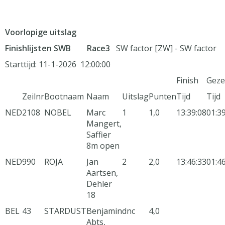
Voorlopige uitslag
Finishlijsten SWB Race3
SW factor [ZW] - SW factor
Starttijd: 11-1-2026 12:00:00
Finish
Geze
Zeilnr
Bootnaam
Naam
Uitslag
Punten
Tijd
Tijd
NED
2108
NOBEL
Marc
1
1,0
13:39:08
01:3
Mangert,
Saffier
8m open
NED
990
ROJA
Jan
2
2,0
13:46:33
01:4
Aartsen,
Dehler
18
BEL
43
STARDUST
Benjamin
dnc
4,0
Abts,