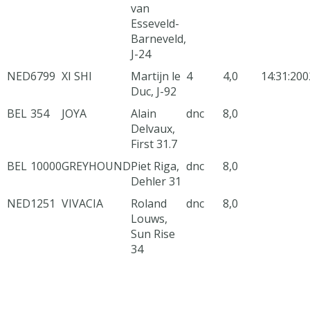
van
Esseveld-
Barneveld,
J-24
NED
6799
XI SHI
Martijn le
4
4,0
14:31:20
0
Duc, J-92
BEL
354
JOYA
Alain
dnc
8,0
Delvaux,
First 31.7
BEL
10000
GREYHOUND
Piet Riga,
dnc
8,0
Dehler 31
NED
1251
VIVACIA
Roland
dnc
8,0
Louws,
Sun Rise
34