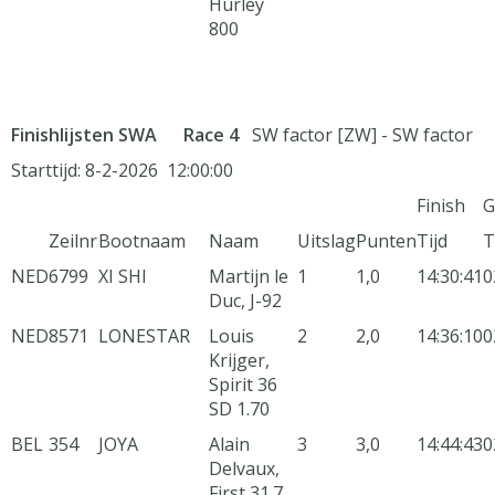
Hurley
800
Finishlijsten SWA
Race 4
SW factor [ZW] - SW factor
Starttijd: 8-2-2026 12:00:00
Finish
G
Zeilnr
Bootnaam
Naam
Uitslag
Punten
Tijd
T
NED
6799
XI SHI
Martijn le
1
1,0
14:30:41
0
Duc, J-92
NED
8571
LONESTAR
Louis
2
2,0
14:36:10
0
Krijger,
Spirit 36
SD 1.70
BEL
354
JOYA
Alain
3
3,0
14:44:43
0
Delvaux,
First 31.7