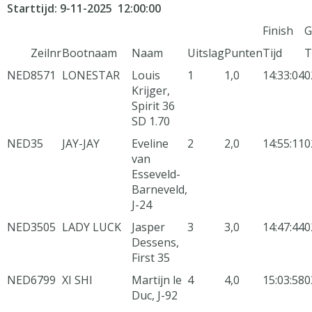
Starttijd: 9-11-2025 12:00:00
Finish
G
Zeilnr
Bootnaam
Naam
Uitslag
Punten
Tijd
T
NED
8571
LONESTAR
Louis
1
1,0
14:33:04
0
Krijger,
Spirit 36
SD 1.70
NED
35
JAY-JAY
Eveline
2
2,0
14:55:11
0
van
Esseveld-
Barneveld,
J-24
NED
3505
LADY LUCK
Jasper
3
3,0
14:47:44
0
Dessens,
First 35
NED
6799
XI SHI
Martijn le
4
4,0
15:03:58
0
Duc, J-92