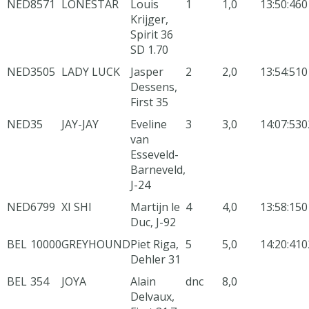
NED
8571
LONESTAR
Louis
1
1,0
13:50:46
0
Krijger,
Spirit 36
SD 1.70
NED
3505
LADY LUCK
Jasper
2
2,0
13:54:51
0
Dessens,
First 35
NED
35
JAY-JAY
Eveline
3
3,0
14:07:53
0
van
Esseveld-
Barneveld,
J-24
NED
6799
XI SHI
Martijn le
4
4,0
13:58:15
0
Duc, J-92
BEL
10000
GREYHOUND
Piet Riga,
5
5,0
14:20:41
0
Dehler 31
BEL
354
JOYA
Alain
dnc
8,0
Delvaux,