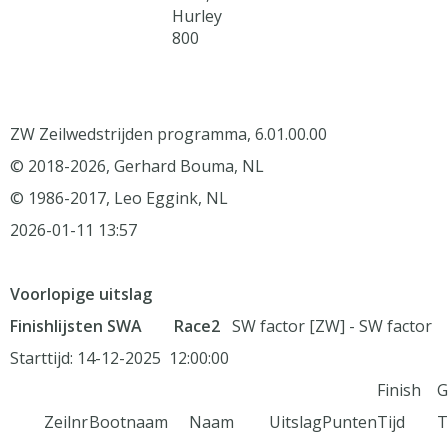
Hurley
800
ZW Zeilwedstrijden programma, 6.01.00.00
© 2018-2026, Gerhard Bouma, NL
© 1986-2017, Leo Eggink, NL
2026-01-11 13:57
Voorlopige uitslag
Finishlijsten SWA
Race2
SW factor [ZW] - SW factor
Starttijd: 14-12-2025 12:00:00
Finish
G
Zeilnr
Bootnaam
Naam
Uitslag
Punten
Tijd
T