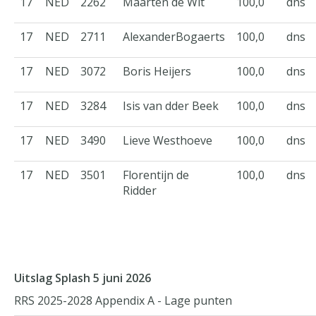
17
NED
2262
Maarten de Wit
100,0
dns
17
NED
2711
AlexanderBogaerts
100,0
dns
17
NED
3072
Boris Heijers
100,0
dns
17
NED
3284
Isis van dder Beek
100,0
dns
17
NED
3490
Lieve Westhoeve
100,0
dns
17
NED
3501
Florentijn de
100,0
dns
Ridder
Uitslag Splash 5 juni 2026
RRS 2025-2028 Appendix A - Lage punten