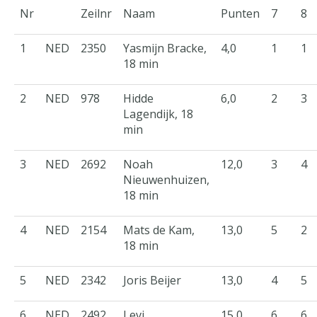
Nr
Zeilnr
Naam
Punten
7
8
1
NED
2350
Yasmijn Bracke,
4,0
1
1
18 min
2
NED
978
Hidde
6,0
2
3
Lagendijk, 18
min
3
NED
2692
Noah
12,0
3
4
Nieuwenhuizen,
18 min
4
NED
2154
Mats de Kam,
13,0
5
2
18 min
5
NED
2342
Joris Beijer
13,0
4
5
6
NED
2492
Levi
15,0
6
6