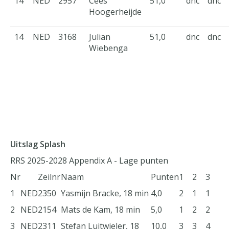
14
NED
2957
Cees
51,0
dnc
dnc
Hoogerheijde
14
NED
3168
Julian
51,0
dnc
dnc
Wiebenga
Uitslag Splash
RRS 2025-2028 Appendix A - Lage punten
Nr
Zeilnr
Naam
Punten
1
2
3
1
NED
2350
Yasmijn Bracke, 18 min
4,0
2
1
1
2
NED
2154
Mats de Kam, 18 min
5,0
1
2
2
3
NED
2311
Stefan Luitwieler, 18
10,0
3
3
4