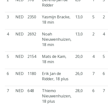
Ridder
3
NED
2350
Yasmijn Bracke,
13,0
5
2
18 min
4
NED
2692
Noah
13,0
2
4
Nieuwenhuizen,
18 min
5
NED
2154
Mats de Kam,
20,0
4
5
18 min
6
NED
1180
Erik Jan de
26,0
7
6
Ridder, 18 plus
7
NED
648
Thiemo
28,0
6
7
Nieuwenhuizen,
18 plus