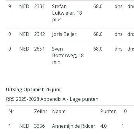
9
NED
2331
Stefan
68,0
dns
dn
Luitwieler, 18
plus
9
NED
2342
Joris Beijer
68,0
dns
dn
9
NED
2651
Sven
68,0
dns
dn
Botterweg, 18
min
Uitslag Optimist 26 juni
RRS 2025-2028 Appendix A - Lage punten
Nr
Zeilnr
Naam
Punten
10
1
NED
3356
Annemijn de Ridder
4,0
1