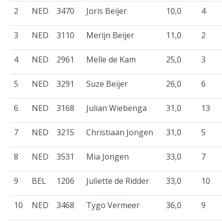
2
NED
3470
Joris Beijer
10,0
4
3
NED
3110
Merijn Beijer
11,0
2
4
NED
2961
Melle de Kam
25,0
3
5
NED
3291
Suze Beijer
26,0
6
6
NED
3168
Julian Wiebenga
31,0
13
7
NED
3215
Christiaan Jongen
31,0
5
8
NED
3531
Mia Jongen
33,0
7
9
BEL
1206
Juliette de Ridder
33,0
10
10
NED
3468
Tygo Vermeer
36,0
9