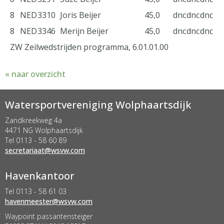
8
NED
3310
Joris Beijer
45,0
dnc
dnc
dnc
8
NED
3346
Merijn Beijer
45,0
dnc
dnc
dnc
ZW Zeilwedstrijden programma, 6.01.01.00
« naar overzicht
Watersportvereniging Wolphaartsdijk
Zandkreekweg 4a
4471 NG Wolphaartsdijk
Tel 0113 - 58 60 89
taairaterces
@wsvw.com
Havenkantoor
Tel 0113 - 58 61 03
retseemnevah
@wsvw.com
Waypoint passantensteiger