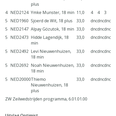
plus
4
NED
2124
Ymke Munster, 18 min
11,0
4
4
3
5
NED
1960
Sjoerd de Wit, 18 plus
33,0
dnc
dnc
dnc
5
NED
2147
Alpay Gözutok, 18 min
33,0
dnc
dnc
dnc
5
NED
2473
Hidde Lagendijk, 18
33,0
dnc
dnc
dnc
min
5
NED
2492
Levi Nieuwenhuizen,
33,0
dnc
dnc
dnc
18 min
5
NED
2692
Noah Nieuwenhuizen,
33,0
dnc
dnc
dnc
18 min
5
NED
20000
Thiemo
33,0
dnc
dnc
dnc
Nieuwenhuizen, 18
plus
ZW Zeilwedstrijden programma, 6.01.01.00
Uitslag Optimist