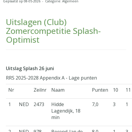
Geplaatst op 08-05-2026 - Categorie: Algemeen
Uitslagen (Club)
Zomercompetitie Splash-
Optimist
Uitslag Splash 26 juni
RRS 2025-2028 Appendix A - Lage punten
Nr
Zeilnr
Naam
Punten
10
11
1
NED
2473
Hidde
7,0
3
1
Lagendijk, 18
min
2
NED
978
Berend-Jan de
8,0
1
3