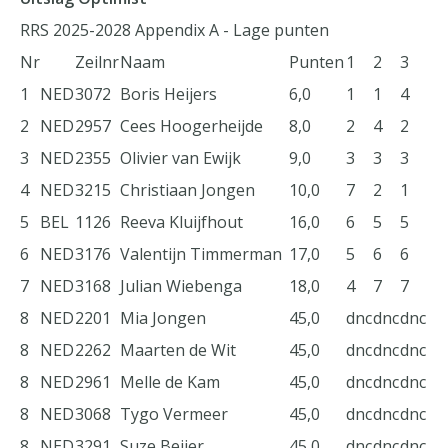
RRS 2025-2028 Appendix A - Lage punten
Nr
Zeilnr
Naam
Punten
1
2
3
1
NED
3072
Boris Heijers
6,0
1
1
4
2
NED
2957
Cees Hoogerheijde
8,0
2
4
2
3
NED
2355
Olivier van Ewijk
9,0
3
3
3
4
NED
3215
Christiaan Jongen
10,0
7
2
1
5
BEL
1126
Reeva Kluijfhout
16,0
6
5
5
6
NED
3176
Valentijn Timmerman
17,0
5
6
6
7
NED
3168
Julian Wiebenga
18,0
4
7
7
8
NED
2201
Mia Jongen
45,0
dnc
dnc
dnc
8
NED
2262
Maarten de Wit
45,0
dnc
dnc
dnc
8
NED
2961
Melle de Kam
45,0
dnc
dnc
dnc
8
NED
3068
Tygo Vermeer
45,0
dnc
dnc
dnc
8
NED
3291
Suze Beijer
45,0
dnc
dnc
dnc