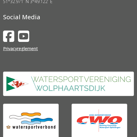
51°32.971´ N 3°49.122´ E
Social Media
Privacyreglement