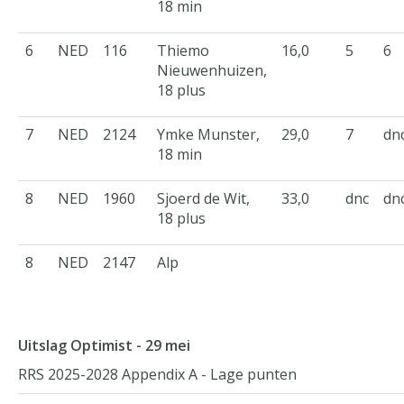
18 min
6
NED
116
Thiemo
16,0
5
6
Nieuwenhuizen,
18 plus
7
NED
2124
Ymke Munster,
29,0
7
dn
18 min
8
NED
1960
Sjoerd de Wit,
33,0
dnc
dn
18 plus
8
NED
2147
Alp
Uitslag Optimist - 29 mei
RRS 2025-2028 Appendix A - Lage punten