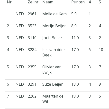
Nr
Zeilnr
Naam
Punten
4
5
1
NED
2961
Melle de Kam
5,0
1
1
2
NED
3523
Merijn Beijer
8,0
2
4
3
NED
3110
Joris Beijer
11,0
5
2
4
NED
3284
Isis van dder
17,0
6
10
Beek
5
NED
2355
Olivier van
17,0
3
7
Ewijk
6
NED
3291
Suze Beijer
18,0
4
9
7
NED
2262
Maarten de
19,0
8
5
Wit