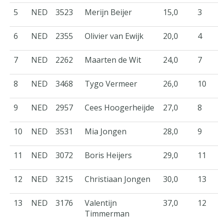
5
NED
3523
Merijn Beijer
15,0
3
6
NED
2355
Olivier van Ewijk
20,0
4
7
NED
2262
Maarten de Wit
24,0
7
8
NED
3468
Tygo Vermeer
26,0
10
9
NED
2957
Cees Hoogerheijde
27,0
8
10
NED
3531
Mia Jongen
28,0
9
11
NED
3072
Boris Heijers
29,0
11
12
NED
3215
Christiaan Jongen
30,0
13
13
NED
3176
Valentijn
37,0
12
Timmerman