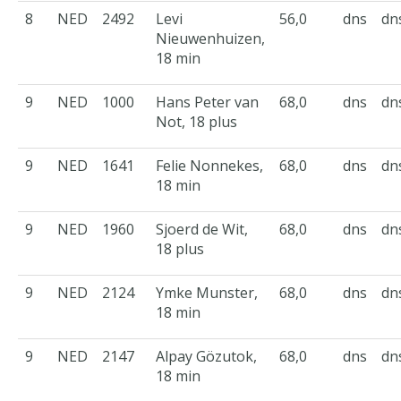
8
NED
2492
Levi
56,0
dns
dn
Nieuwenhuizen,
18 min
9
NED
1000
Hans Peter van
68,0
dns
dn
Not, 18 plus
9
NED
1641
Felie Nonnekes,
68,0
dns
dn
18 min
9
NED
1960
Sjoerd de Wit,
68,0
dns
dn
18 plus
9
NED
2124
Ymke Munster,
68,0
dns
dn
18 min
9
NED
2147
Alpay Gözutok,
68,0
dns
dn
18 min