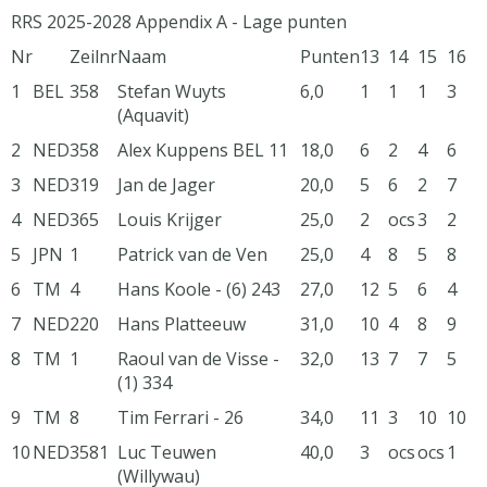
RRS 2025-2028 Appendix A - Lage punten
Nr
Zeilnr
Naam
Punten
13
14
15
16
1
BEL
358
Stefan Wuyts
6,0
1
1
1
3
(Aquavit)
2
NED
358
Alex Kuppens BEL 11
18,0
6
2
4
6
3
NED
319
Jan de Jager
20,0
5
6
2
7
4
NED
365
Louis Krijger
25,0
2
ocs
3
2
5
JPN
1
Patrick van de Ven
25,0
4
8
5
8
6
TM
4
Hans Koole - (6) 243
27,0
12
5
6
4
7
NED
220
Hans Platteeuw
31,0
10
4
8
9
8
TM
1
Raoul van de Visse -
32,0
13
7
7
5
(1) 334
9
TM
8
Tim Ferrari - 26
34,0
11
3
10
10
10
NED
3581
Luc Teuwen
40,0
3
ocs
ocs
1
(Willywau)