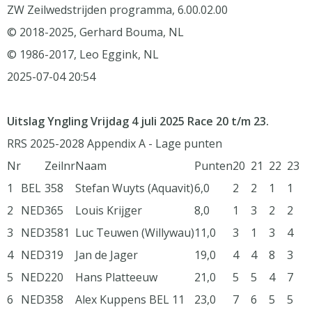
ZW Zeilwedstrijden programma, 6.00.02.00
© 2018-2025, Gerhard Bouma, NL
© 1986-2017, Leo Eggink, NL
2025-07-04 20:54
Uitslag Yngling Vrijdag 4 juli 2025 Race 20 t/m 23.
RRS 2025-2028 Appendix A - Lage punten
Nr
Zeilnr
Naam
Punten
20
21
22
23
1
BEL
358
Stefan Wuyts (Aquavit)
6,0
2
2
1
1
2
NED
365
Louis Krijger
8,0
1
3
2
2
3
NED
3581
Luc Teuwen (Willywau)
11,0
3
1
3
4
4
NED
319
Jan de Jager
19,0
4
4
8
3
5
NED
220
Hans Platteeuw
21,0
5
5
4
7
6
NED
358
Alex Kuppens BEL 11
23,0
7
6
5
5