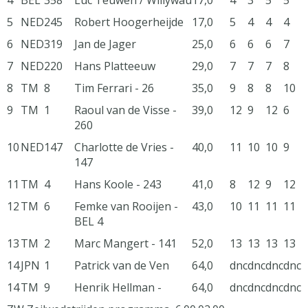
4
BEL
358
Luc Teuwen / Willywau
17,0
4
3
5
5
5
NED
245
Robert Hoogerheijde
17,0
5
4
4
4
6
NED
319
Jan de Jager
25,0
6
6
6
7
7
NED
220
Hans Platteeuw
29,0
7
7
7
8
8
TM
8
Tim Ferrari - 26
35,0
9
8
8
10
9
TM
1
Raoul van de Visse -
39,0
12
9
12
6
260
10
NED
147
Charlotte de Vries -
40,0
11
10
10
9
147
11
TM
4
Hans Koole - 243
41,0
8
12
9
12
12
TM
6
Femke van Rooijen -
43,0
10
11
11
11
BEL 4
13
TM
2
Marc Mangert - 141
52,0
13
13
13
13
14
JPN
1
Patrick van de Ven
64,0
dnc
dnc
dnc
dnc
14
TM
9
Henrik Hellman -
64,0
dnc
dnc
dnc
dnc