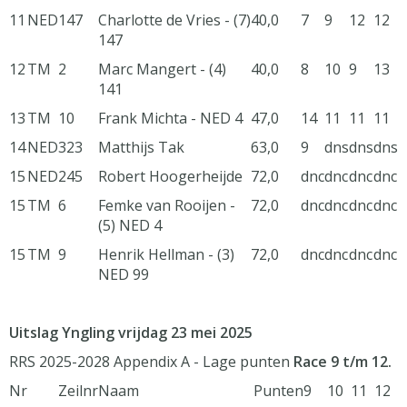
11
NED
147
Charlotte de Vries - (7)
40,0
7
9
12
12
147
12
TM
2
Marc Mangert - (4)
40,0
8
10
9
13
141
13
TM
10
Frank Michta - NED 4
47,0
14
11
11
11
14
NED
323
Matthijs Tak
63,0
9
dns
dns
dns
15
NED
245
Robert Hoogerheijde
72,0
dnc
dnc
dnc
dnc
15
TM
6
Femke van Rooijen -
72,0
dnc
dnc
dnc
dnc
(5) NED 4
15
TM
9
Henrik Hellman - (3)
72,0
dnc
dnc
dnc
dnc
NED 99
Uitslag Yngling vrijdag 23 mei 2025
RRS 2025-2028 Appendix A - Lage punten
Race 9 t/m 12.
Nr
Zeilnr
Naam
Punten
9
10
11
12