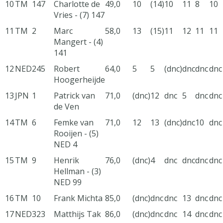
10
TM
147
Charlotte de
49,0
10
(14)
10
11
8
10
Vries - (7) 147
11
TM
2
Marc
58,0
13
(15)
11
12
11
11
Mangert - (4)
141
12
NED
245
Robert
64,0
5
5
(dnc)
dnc
dnc
dnc
Hoogerheijde
13
JPN
1
Patrick van
71,0
(dnc)
12
dnc
5
dnc
dnc
de Ven
14
TM
6
Femke van
71,0
12
13
(dnc)
dnc
10
dnc
Rooijen - (5)
NED 4
15
TM
9
Henrik
76,0
(dnc)
4
dnc
dnc
dnc
dnc
Hellman - (3)
NED 99
16
TM
10
Frank Michta
85,0
(dnc)
dnc
dnc
13
dnc
dnc
17
NED
323
Matthijs Tak
86,0
(dnc)
dnc
dnc
14
dnc
dnc