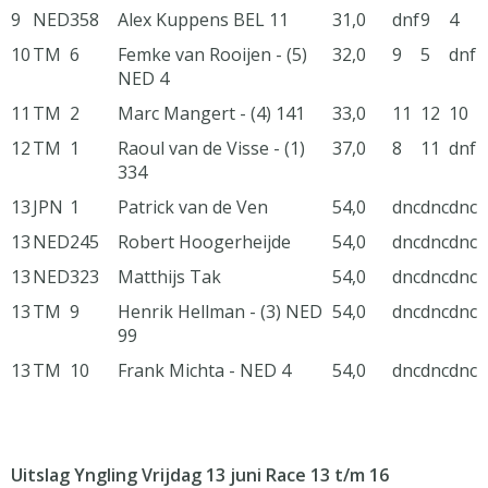
9
NED
358
Alex Kuppens BEL 11
31,0
dnf
9
4
10
TM
6
Femke van Rooijen - (5)
32,0
9
5
dnf
NED 4
11
TM
2
Marc Mangert - (4) 141
33,0
11
12
10
12
TM
1
Raoul van de Visse - (1)
37,0
8
11
dnf
334
13
JPN
1
Patrick van de Ven
54,0
dnc
dnc
dnc
13
NED
245
Robert Hoogerheijde
54,0
dnc
dnc
dnc
13
NED
323
Matthijs Tak
54,0
dnc
dnc
dnc
13
TM
9
Henrik Hellman - (3) NED
54,0
dnc
dnc
dnc
99
13
TM
10
Frank Michta - NED 4
54,0
dnc
dnc
dnc
Uitslag Yngling Vrijdag 13 juni Race 13 t/m 16