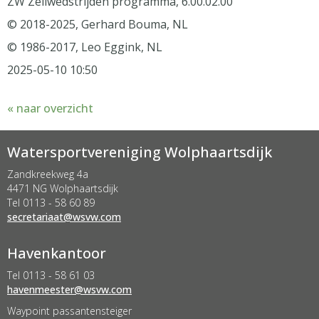
ZW Zeilwedstrijden programma, 6.00.02.00
© 2018-2025, Gerhard Bouma, NL
© 1986-2017, Leo Eggink, NL
2025-05-10 10:50
« naar overzicht
Watersportvereniging Wolphaartsdijk
Zandkreekweg 4a
4471 NG Wolphaartsdijk
Tel 0113 - 58 60 89
taairaterces
@wsvw.com
Havenkantoor
Tel 0113 - 58 61 03
retseemnevah
@wsvw.com
Waypoint passantensteiger