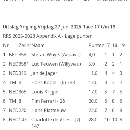
Uitslag Yngling Vrijdag 27 juni 2025 Race 17 t/m 19
RRS 2025-2028 Appendix A - Lage punten
Nr
Zeilnr
Naam
Punten
17
18
19
1
BEL
358
Stefan Wuyts (Aquavit)
4,0
1
1
2
2
NED
3581
Luc Teuwen (Willywau)
5,0
2
2
1
3
NED
319
Jan de Jager
11,0
4
4
3
4
TM
4
Hans Koole - (6) 243
13,0
3
3
7
5
NED
365
Louis Krijger
17,0
5
7
5
6
TM
8
Tim Ferrari - 26
20,0
6
8
6
7
NED
220
Hans Platteeuw
22,0
7
6
9
8
NED
147
Charlotte de Vries - (7)
28,0
10
10
8
147