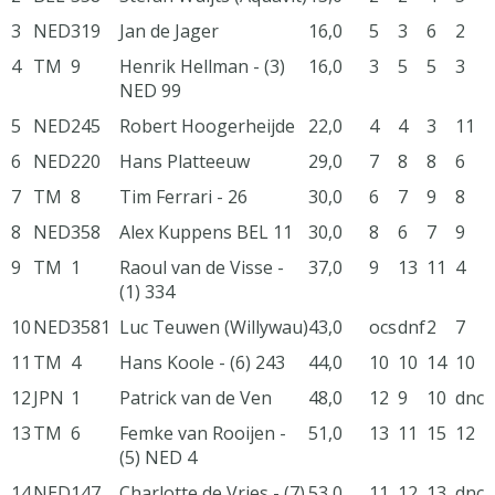
3
NED
319
Jan de Jager
16,0
5
3
6
2
4
TM
9
Henrik Hellman - (3)
16,0
3
5
5
3
NED 99
5
NED
245
Robert Hoogerheijde
22,0
4
4
3
11
6
NED
220
Hans Platteeuw
29,0
7
8
8
6
7
TM
8
Tim Ferrari - 26
30,0
6
7
9
8
8
NED
358
Alex Kuppens BEL 11
30,0
8
6
7
9
9
TM
1
Raoul van de Visse -
37,0
9
13
11
4
(1) 334
10
NED
3581
Luc Teuwen (Willywau)
43,0
ocs
dnf
2
7
11
TM
4
Hans Koole - (6) 243
44,0
10
10
14
10
12
JPN
1
Patrick van de Ven
48,0
12
9
10
dnc
13
TM
6
Femke van Rooijen -
51,0
13
11
15
12
(5) NED 4
14
NED
147
Charlotte de Vries - (7)
53,0
11
12
13
dnc