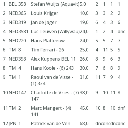
1
BEL
358
Stefan Wuijts (Aquavit)
5,0
2
1
1
1
2
NED
365
Louis Krijger
10,0
3
3
2
2
3
NED
319
Jan de Jager
19,0
6
4
3
6
4
NED
3581
Luc Teuwen (Willywau)
24,0
1
2
4
dnc
5
NED
220
Hans Platteeuw
24,0
5
5
7
7
6
TM
8
Tim Ferrari - 26
25,0
4
11
5
5
7
NED
358
Alex Kuppens BEL 11
26,0
8
9
6
3
8
TM
4
Hans Koole - (6) 243
30,0
7
6
8
9
9
TM
1
Raoul van de Visse -
31,0
11
7
9
4
(1) 334
10
NED
147
Charlotte de Vries - (7)
38,0
9
10
11
8
147
11
TM
2
Marc Mangert - (4)
45,0
10
8
10
dnf
141
12
JPN
1
Patrick van de Ven
68,0
dnc
dnc
dnc
dnc