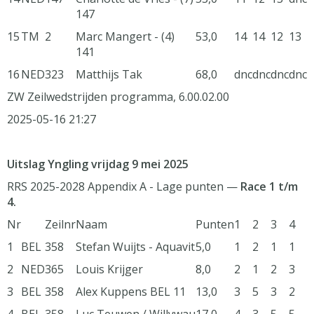
147
15
TM
2
Marc Mangert - (4)
53,0
14
14
12
13
141
16
NED
323
Matthijs Tak
68,0
dnc
dnc
dnc
dnc
ZW Zeilwedstrijden programma, 6.00.02.00
2025-05-16 21:27
Uitslag Yngling vrijdag 9 mei 2025
RRS 2025-2028 Appendix A - Lage punten —
Race 1 t/m
4.
Nr
Zeilnr
Naam
Punten
1
2
3
4
1
BEL
358
Stefan Wuijts - Aquavit
5,0
1
2
1
1
2
NED
365
Louis Krijger
8,0
2
1
2
3
3
BEL
358
Alex Kuppens BEL 11
13,0
3
5
3
2