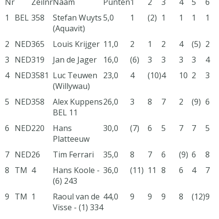
Nr
Zeilnr
Naam
Punten
1
2
3
4
5
6
1
BEL
358
Stefan Wuyts
5,0
1
(2)
1
1
1
1
(Aquavit)
2
NED
365
Louis Krijger
11,0
2
1
2
4
(5)
2
3
NED
319
Jan de Jager
16,0
(6)
3
3
3
3
4
4
NED
3581
Luc Teuwen
23,0
4
(10)
4
10
2
3
(Willywau)
5
NED
358
Alex Kuppens
26,0
3
8
7
2
(9)
6
BEL 11
6
NED
220
Hans
30,0
(7)
6
5
7
7
5
Platteeuw
7
NED
26
Tim Ferrari
35,0
8
7
6
(9)
6
8
8
TM
4
Hans Koole -
36,0
(11)
11
8
6
4
7
(6) 243
9
TM
1
Raoul van de
44,0
9
9
9
8
(12)
9
Visse - (1) 334