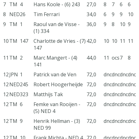
7
TM
4
Hans Koole - (6) 243
27,0
8
7
6
6
8
NED
26
Tim Ferrari
34,0
6
9
9
10
9
TM
1
Raoul van de Visse -
36,0
9
8
10
9
(1) 334
10
TM
147
Charlotte de Vries - (7)
42,0
10
10
11
11
147
11
TM
2
Marc Mangert - (4)
44,0
11
ocs
7
8
141
12
JPN
1
Patrick van de Ven
72,0
dnc
dnc
dnc
dnc
12
NED
245
Robert Hoogerheijde
72,0
dnc
dnc
dnc
dnc
12
NED
323
Matthijs Tak
72,0
dnc
dnc
dnc
dnc
12
TM
6
Femke van Rooijen -
72,0
dnc
dnc
dnc
dnc
(5) NED 4
12
TM
9
Henrik Hellman - (3)
72,0
dnc
dnc
dnc
dnc
NED 99
12
TM
10
Frank Michta - NED 4
72,0
dnc
dnc
dnc
dnc