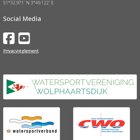
51°32.971´ N 3°49.122´ E
Social Media
Privacyreglement