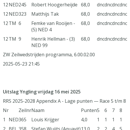
12
NED
245
Robert Hoogerheijde
68,0
dnc
dnc
dnc
dnc
12
NED
323
Matthijs Tak
68,0
dnc
dnc
dnc
dnc
12
TM
6
Femke van Rooijen -
68,0
dnc
dnc
dnc
dnc
(5) NED 4
12
TM
9
Henrik Hellman - (3)
68,0
dnc
dnc
dnc
dnc
NED 99
ZW Zeilwedstrijden programma, 6.00.02.00
2025-05-23 21:45
Uitslag Yngling vrijdag 16 mei 2025
RRS 2025-2028 Appendix A - Lage punten — Race 5 t/m 8
Nr
Zeilnr
Naam
Punten
5
6
7
8
1
NED
365
Louis Krijger
4,0
1
1
1
1
2
BEL
358
Stefan Wuijts (Aquavit)
13,0
2
2
4
5