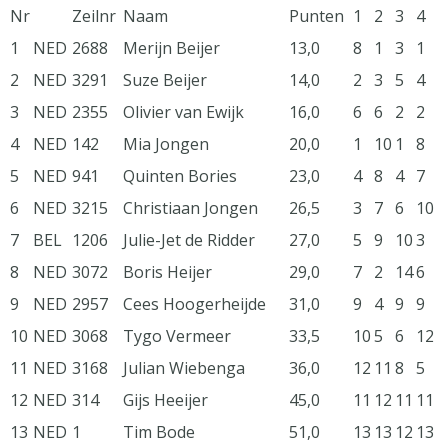
Nr
Zeilnr
Naam
Punten
1
2
3
4
1
NED
2688
Merijn Beijer
13,0
8
1
3
1
2
NED
3291
Suze Beijer
14,0
2
3
5
4
3
NED
2355
Olivier van Ewijk
16,0
6
6
2
2
4
NED
142
Mia Jongen
20,0
1
10
1
8
5
NED
941
Quinten Bories
23,0
4
8
4
7
6
NED
3215
Christiaan Jongen
26,5
3
7
6
10
7
BEL
1206
Julie-Jet de Ridder
27,0
5
9
10
3
8
NED
3072
Boris Heijer
29,0
7
2
14
6
9
NED
2957
Cees Hoogerheijde
31,0
9
4
9
9
10
NED
3068
Tygo Vermeer
33,5
10
5
6
12
11
NED
3168
Julian Wiebenga
36,0
12
11
8
5
12
NED
314
Gijs Heeijer
45,0
11
12
11
11
13
NED
1
Tim Bode
51,0
13
13
12
13