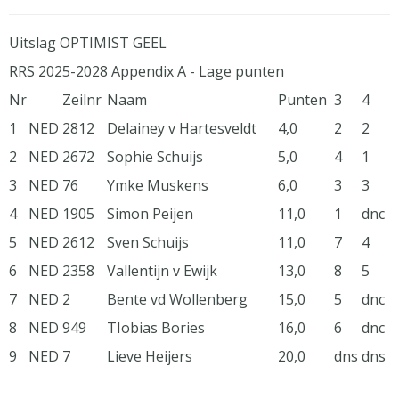
Uitslag OPTIMIST GEEL
RRS 2025-2028 Appendix A - Lage punten
Nr
Zeilnr
Naam
Punten
3
4
1
NED
2812
Delainey v Hartesveldt
4,0
2
2
2
NED
2672
Sophie Schuijs
5,0
4
1
3
NED
76
Ymke Muskens
6,0
3
3
4
NED
1905
Simon Peijen
11,0
1
dnc
5
NED
2612
Sven Schuijs
11,0
7
4
6
NED
2358
Vallentijn v Ewijk
13,0
8
5
7
NED
2
Bente vd Wollenberg
15,0
5
dnc
8
NED
949
TIobias Bories
16,0
6
dnc
9
NED
7
Lieve Heijers
20,0
dns
dns