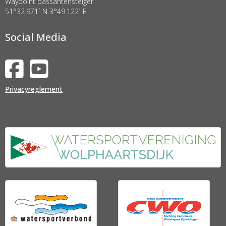
Waypoint passantensteiger
51°32.971´ N 3°49.122´ E
Social Media
Privacyreglement