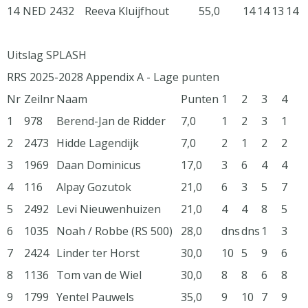
14
NED
2432
Reeva Kluijfhout
55,0
14
14
13
14
Uitslag SPLASH
RRS 2025-2028 Appendix A - Lage punten
Nr
Zeilnr
Naam
Punten
1
2
3
4
1
978
Berend-Jan de Ridder
7,0
1
2
3
1
2
2473
Hidde Lagendijk
7,0
2
1
2
2
3
1969
Daan Dominicus
17,0
3
6
4
4
4
116
Alpay Gozutok
21,0
6
3
5
7
5
2492
Levi Nieuwenhuizen
21,0
4
4
8
5
6
1035
Noah / Robbe (RS 500)
28,0
dns
dns
1
3
7
2424
Linder ter Horst
30,0
10
5
9
6
8
1136
Tom van de Wiel
30,0
8
8
6
8
9
1799
Yentel Pauwels
35,0
9
10
7
9