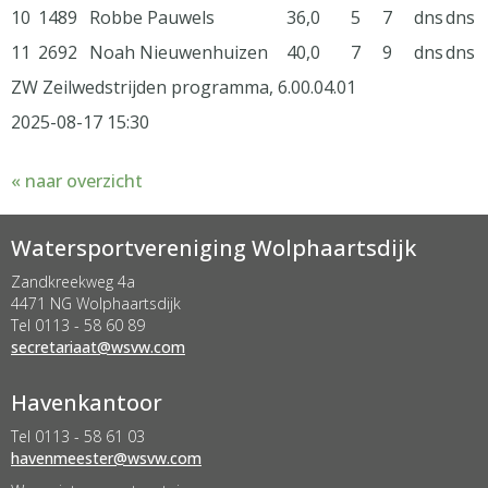
10
1489
Robbe Pauwels
36,0
5
7
dns
dns
11
2692
Noah Nieuwenhuizen
40,0
7
9
dns
dns
ZW Zeilwedstrijden programma, 6.00.04.01
2025-08-17 15:30
« naar overzicht
Watersportvereniging Wolphaartsdijk
Zandkreekweg 4a
4471 NG Wolphaartsdijk
Tel 0113 - 58 60 89
taairaterces
@wsvw.com
Havenkantoor
Tel 0113 - 58 61 03
retseemnevah
@wsvw.com