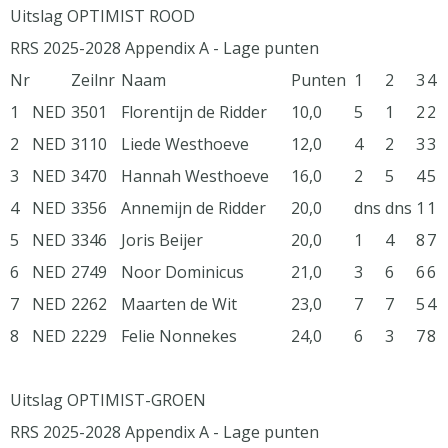
Uitslag OPTIMIST ROOD
RRS 2025-2028 Appendix A - Lage punten
Nr
Zeilnr
Naam
Punten
1
2
3
4
1
NED
3501
Florentijn de Ridder
10,0
5
1
2
2
2
NED
3110
Liede Westhoeve
12,0
4
2
3
3
3
NED
3470
Hannah Westhoeve
16,0
2
5
4
5
4
NED
3356
Annemijn de Ridder
20,0
dns
dns
1
1
5
NED
3346
Joris Beijer
20,0
1
4
8
7
6
NED
2749
Noor Dominicus
21,0
3
6
6
6
7
NED
2262
Maarten de Wit
23,0
7
7
5
4
8
NED
2229
Felie Nonnekes
24,0
6
3
7
8
Uitslag OPTIMIST-GROEN
RRS 2025-2028 Appendix A - Lage punten